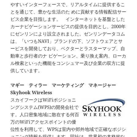
やすいインターフェースで、リアルタイムに提供するこ
とを通じて、豊かな生活のた めに貢献する情報配信サー
ビス企業を目指します。 インターネットを基盤とした
カーナビゲーションサービスの提供を目的とし、2000年
にゼンリンにより設立されました。ゼンリンデータコム
は、「いつもNAVI」ブランドの下、ソフトウェアとサ
ービスを開発しており、ベクターとラスターマップ、自
動車と歩行者のナ ビゲーション、乗り換え案内、ローカ
ル検索といった機能をコンシュマー及び企業の双方に提
供しています。
マギー ティラー マーケティング マネージャー
Skyhook Wireless
スカイフークはWiFiポジショニ
ングシステム(WPS)の開発会社で
す。人口密集地域に散在する何百
万のWiFiアクセスポイントの優
位性を利用して、WPSは室内や郊外地域で正確なポジシ
ョニング情報を提供します。同社は、世界初の本格的な