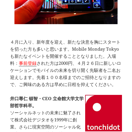
４月に入り、新年度を迎え、新たな決意を胸にスタート
を切った方も多いと思います。Mobile Monday Tokyo
も新たなイベントを開催することとなりました。入場
料：
事前登録
された方は2000円、４月２６日に新しいロ
ケーションでモバイルの未来を切り開く先駆者を二名お
迎えします。先着１００名様までのご招待となりますの
で、ご興味のある方は早めに日程を抑えてください。
井口尊仁 頓智・CEO 立命館大学文学
部哲学科卒。
ソーシャルネットの未来に魅了され
て株式会社デジタオを1999年に創
業。さらに現実空間のソーシャル化