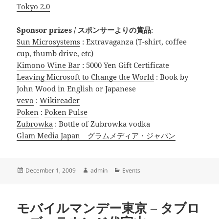
Tokyo 2.0
Sponsor prizes / スポンサーよりの賞品
:
Sun Microsystems
: Extravaganza (T-shirt, coffee
cup, thumb drive, etc)
Kimono Wine Bar
: 5000 Yen Gift Certificate
Leaving Microsoft to Change the World
: Book by
John Wood in English or Japanese
vevo
:
Wikireader
Poken
:
Poken Pulse
Zubrowka
: Bottle of Zubrowka vodka
Glam Media Japan グラムメディア・ジャパン
Posted
Author
Categories
December 1, 2009
admin
Events
on
モバイルマンデー東京 – タブロ