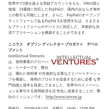
世界中で2億を超える登録アカウントをもち、190の国と
地域、24通貨に対応したPayPalが、国内のみならず海外
との取引も可能にします。さらに、PayPalのオープンプ
ラットフォームであるPayPal Xを使用すれば、さまざま
なプラットフォームやデバイスに対応した、革新的な決
済アプリケーションを構築することができます。
ニコラス ギブソン ディレクター プロダクト デベロ
プメント
Intellectual Ventures
は、発明事業のグローバ
ル・リーダーです。弊社
は、優れた発明者 や先進的な企業などとパートナーシッ
プを構築し、発明のプロセスを促進するために必要 な専
門知識と資本を投資してきました。世界中のイノベーシ
ョンを牽引する発明経済を活 性化し促進することが、弊
社のミッションです。
http://www.intven.jp
開催日： 2010年9月13日、月曜日 19:00 – 23:00 PM