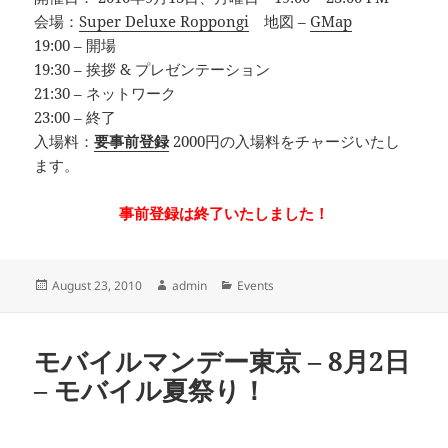
会場：
Super Deluxe Roppongi
地図 –
GMap
19:00 – 開場
19:30 – 挨拶 & プレゼンテーション
21:30 – ネットワーク
23:00 – 終了
入場料：
要事前登録
2000円の入場料をチャージいたし
ます。
事前登録は終了いたしました！
Posted
Author
Categories
August 23, 2010
admin
Events
on
モバイルマンデー東京 – 8月2日
– モバイル夏祭り！