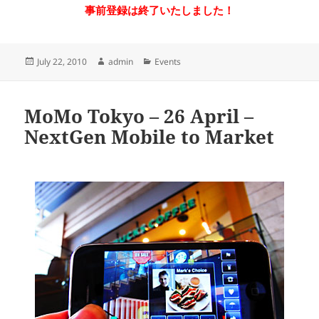
事前登録は終了いたしました！
Posted
Author
Categories
July 22, 2010
admin
Events
on
MoMo Tokyo – 26 April –
NextGen Mobile to Market