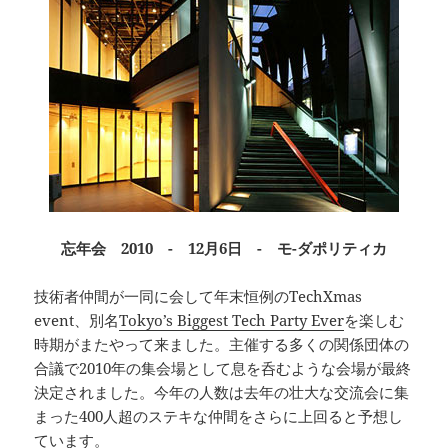
忘年会 2010 - 12月6日 - モ-ダポリティカ
技術者仲間が一同に会して年末恒例のTechXmas
event、別名
Tokyo’s Biggest Tech Party Ever
を楽しむ
時期がまたやって来ました。主催する多くの関係団体の
合議で2010年の集会場として息を呑むような会場が最終
決定されました。今年の人数は去年の壮大な交流会に集
まった400人超のステキな仲間をさらに上回ると予想し
ています。