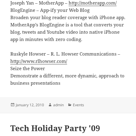
Joseph Yan – MotherApp –
http://motherapp.com/
BlogEngine – App-ify your Web Blog
Broaden your blog reader coverage with iPhone app.
MotherApp’s BlogEngine is a tool that converts your
blog, tweets and Youtube video into native iPhone
app in minutes with zero coding.
Ruskyle Howser – R. L. Howser Communications –
http://www.rlhowser.com/
Seize the Power
Demonstrate a different, more dynamic, approach to
business presentations
Posted
Author
Categories
January 12, 2010
admin
Events
on
Tech Holiday Party '09