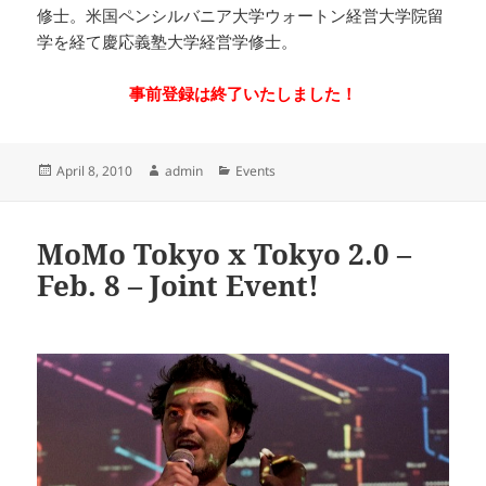
修士。米国ペンシルバニア大学ウォートン経営大学院留
学を経て慶応義塾大学経営学修士。
事前登録は終了いたしました！
Posted
Author
Categories
April 8, 2010
admin
Events
on
MoMo Tokyo x Tokyo 2.0 –
Feb. 8 – Joint Event!