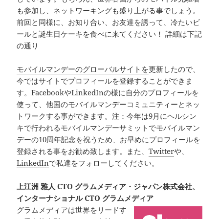
も参加し、ネットワーキングも盛り上がる事でしょう。
前回と同様に、お知り合い、お友達を誘って、冷たいビ
ールと誕生日ケーキを食べに来てください！ 詳細は下記
の通り
モバイルマンデーのグローバルサイトを
更新したので、
今ではサイトでプロフィールを登録することができま
す。FacebookやLinkedInの様に自分のプロフィールを
使って、他国のモバイルマンデーコミュニティーとネッ
トワークする事ができます。注：今年は9月にヘルシン
キで行われるモバイルマンデーサミットでモバイルマン
デーの10周年記念を祝うため、お早めにプロフィールを
登録される事をお勧め致します。また、
Twitter
や、
LinkedIn
で私達をフォローしてください。
上江洲 雅人 CTO グラムメディア・ジャパン株式会社、
インターナショナル CTO グラムメディア
グラムメディアは世界をリードす