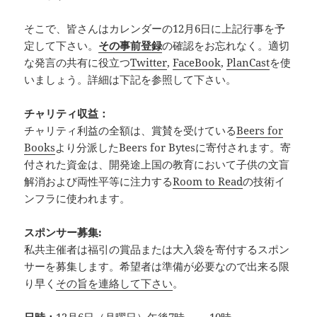
そこで、皆さんはカレンダーの12月6日に上記行事を予
定して下さい。
その事前登録
の確認をお忘れなく。適切
な発言の共有に役立つ
Twitter
,
FaceBook
,
PlanCast
を使
いましょう。詳細は下記を参照して下さい。
チャリティ収益：
チャリティ利益の全額は、賞賛を受けている
Beers for
Books
より分派したBeers for Bytesに寄付されます。寄
付された資金は、開発途上国の教育において子供の文盲
解消および両性平等に注力する
Room to Read
の技術イ
ンフラに使われます。
スポンサー募集:
私共主催者は福引の賞品または大入袋を寄付するスポン
サーを募集します。希望者は準備が必要なので出来る限
り早く
その旨を連絡して下さい
。