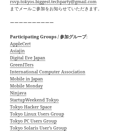
rsvp.tokyos.biggest.techparty@gmail.com
までメールご参加をお知らせていただきます。
ーーーーーーーーーー
Participating Groups / 参加グループ
:
AppleCert
Asiajin
Digital Eve Japan
GreenITers
International Computer Association
Mobile in Japan
Mobile Monday
Ninjava
StartupWeekend Tokyo
Tokyo Hacker Space
Tokyo Linux Users Group
Tokyo PC Users Group
Tokyo Solaris User’s Group