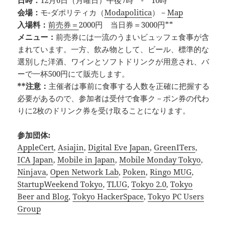
日時：
12月6日（月曜日）午後7時 - 10時
会場：
モ-ダポリティカ（
Modapolitica
）－
Map
入場料：
前売券＝
2000円 当日券＝3000円**
メニュー：
前売券には一流のうまいビュッフェ食事が含
まれています。一方、飲み物として、ビール、標準的な
選別した洋酒、ワインとソフトドリンクが用意され、バ
ーで一杯500円にて販売します。
**注意：
主催者は事前に食事する人数を正確に把握する
必要があるので、参加者は受付で食事ク－ポン券の代わ
りに2枚のドリンク券を受け取ることになります。
参加団体:
AppleCert
,
Asiajin
,
Digital Eve Japan
,
GreenITers
,
ICA Japan
,
Mobile in Japan
,
Mobile Monday Tokyo
,
Ninjava
,
Open Network Lab
,
Poken
,
Ringo MUG
,
StartupWeekend Tokyo
,
TLUG
,
Tokyo 2.0
,
Tokyo
Beer and Blog
,
Tokyo HackerSpace
,
Tokyo PC Users
Group