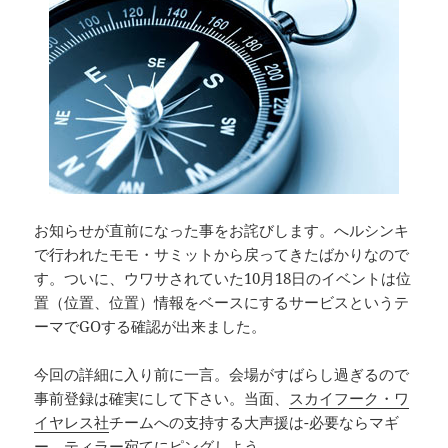
お知らせが直前になった事をお詫びします。へルシンキ
で行われたモモ・サミットから戻ってきたばかりなので
す。ついに、ウワサされていた10月18日のイベントは位
置（位置、位置）情報をベースにするサービスというテ
ーマでGOする確認が出来ました。
今回の詳細に入り前に一言。会場がすばらし過ぎるので
事前登録は確実にして下さい。当面、
スカイフーク・ワ
イヤレス社
チームへの支持する大声援は-必要ならマギ
ー ティラー宛てにピングしよう。