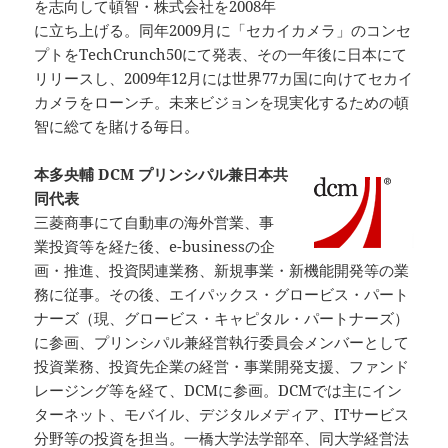
を志向して頓智・株式会社を2008年
に立ち上げる。同年2009月に「セカイカメラ」のコンセ
プトをTechCrunch50にて発表、その一年後に日本にて
リリースし、2009年12月には世界77カ国に向けてセカイ
カメラをローンチ。未来ビジョンを現実化するための頓
智に総てを賭ける毎日。
本多央輔 DCM プリンシパル兼日本共
同代表
三菱商事にて自動車の海外営業、事
業投資等を経た後、e-businessの企
画・推進、投資関連業務、新規事業・新機能開発等の業
務に従事。その後、エイパックス・グロービス・パート
ナーズ（現、グロービス・キャピタル・パートナーズ）
に参画、プリンシパル兼経営執行委員会メンバーとして
投資業務、投資先企業の経営・事業開発支援、ファンド
レージング等を経て、DCMに参画。DCMでは主にイン
ターネット、モバイル、デジタルメディア、ITサービス
分野等の投資を担当。一橋大学法学部卒、同大学経営法