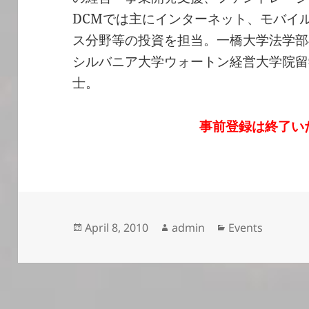
DCMでは主にインターネット、モバイ
ス分野等の投資を担当。一橋大学法学部
シルバニア大学ウォートン経営大学院留
士。
事前登録は終了い
Posted
Author
Categories
April 8, 2010
admin
Events
on