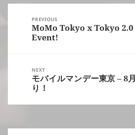
Post
navigation
PREVIOUS
MoMo Tokyo x Tokyo 2.0 –
Previous
Event!
post:
NEXT
モバイルマンデー東京 – 8月
Next
り！
post: