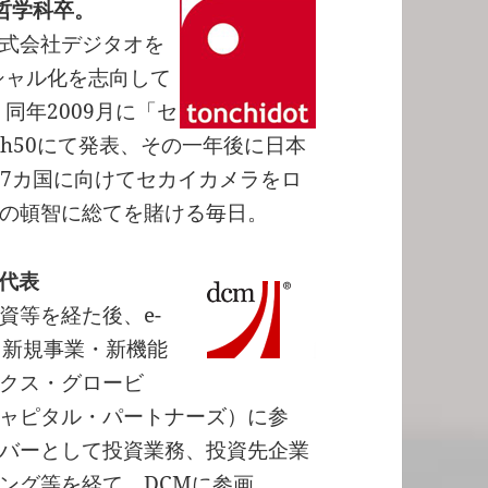
部哲学科卒。
式会社デジタオを
シャル化を志向して
同年2009月に「セ
nch50にて発表、その一年後に日本
界77カ国に向けてセカイカメラをロ
の頓智に総てを賭ける毎日。
同代表
資等を経た後、e-
務、新規事業・新機能
クス・グロービ
ャピタル・パートナーズ）に参
バーとして投資業務、投資先企業
ング等を経て、DCMに参画。