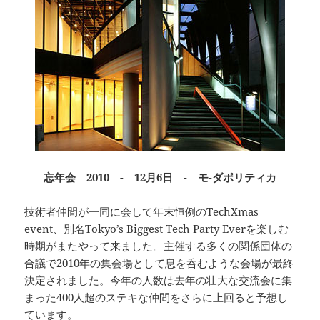
忘年会 2010 - 12月6日 - モ-ダポリティカ
技術者仲間が一同に会して年末恒例のTechXmas
event、別名
Tokyo’s Biggest Tech Party Ever
を楽しむ
時期がまたやって来ました。主催する多くの関係団体の
合議で2010年の集会場として息を呑むような会場が最終
決定されました。今年の人数は去年の壮大な交流会に集
まった400人超のステキな仲間をさらに上回ると予想し
ています。