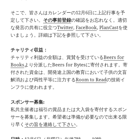
そこで、皆さんはカレンダーの12月6日に上記行事を予
定して下さい。
その事前登録
の確認をお忘れなく。適切
な発言の共有に役立つ
Twitter
,
FaceBook
,
PlanCast
を使
いましょう。詳細は下記を参照して下さい。
チャリティ収益：
チャリティ利益の全額は、賞賛を受けている
Beers for
Books
より分派したBeers for Bytesに寄付されます。寄
付された資金は、開発途上国の教育において子供の文盲
解消および両性平等に注力する
Room to Read
の技術イ
ンフラに使われます。
スポンサー募集:
私共主催者は福引の賞品または大入袋を寄付するスポン
サーを募集します。希望者は準備が必要なので出来る限
り早く
その旨を連絡して下さい
。