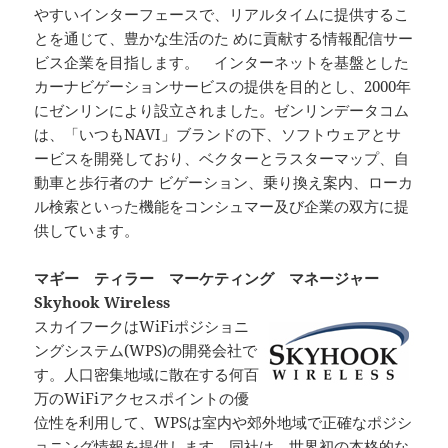
やすいインターフェースで、リアルタイムに提供するこ
とを通じて、豊かな生活のた めに貢献する情報配信サー
ビス企業を目指します。 インターネットを基盤とした
カーナビゲーションサービスの提供を目的とし、2000年
にゼンリンにより設立されました。ゼンリンデータコム
は、「いつもNAVI」ブランドの下、ソフトウェアとサ
ービスを開発しており、ベクターとラスターマップ、自
動車と歩行者のナ ビゲーション、乗り換え案内、ローカ
ル検索といった機能をコンシュマー及び企業の双方に提
供しています。
マギー ティラー マーケティング マネージャー
Skyhook Wireless
スカイフークはWiFiポジショニ
ングシステム(WPS)の開発会社で
す。人口密集地域に散在する何百
万のWiFiアクセスポイントの優
位性を利用して、WPSは室内や郊外地域で正確なポジシ
ョニング情報を提供します。同社は、世界初の本格的な