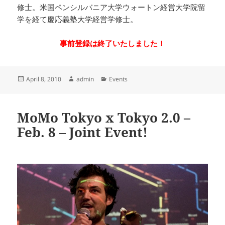
修士。米国ペンシルバニア大学ウォートン経営大学院留
学を経て慶応義塾大学経営学修士。
事前登録は終了いたしました！
Posted
Author
Categories
April 8, 2010
admin
Events
on
MoMo Tokyo x Tokyo 2.0 –
Feb. 8 – Joint Event!