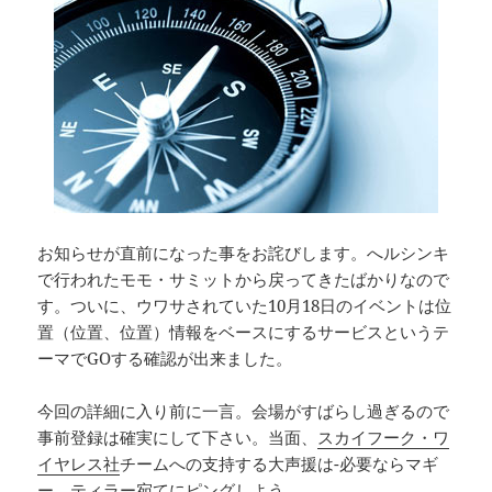
お知らせが直前になった事をお詫びします。へルシンキ
で行われたモモ・サミットから戻ってきたばかりなので
す。ついに、ウワサされていた10月18日のイベントは位
置（位置、位置）情報をベースにするサービスというテ
ーマでGOする確認が出来ました。
今回の詳細に入り前に一言。会場がすばらし過ぎるので
事前登録は確実にして下さい。当面、
スカイフーク・ワ
イヤレス社
チームへの支持する大声援は-必要ならマギ
ー ティラー宛てにピングしよう。