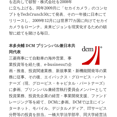
を志向して頓智・株式会社を2008年
に立ち上げる。同年2009月に「セカイカメラ」のコンセ
プトをTechCrunch50にて発表、その一年後に日本にて
リリースし、2009年12月には世界77カ国に向けてセカイ
カメラをローンチ。未来ビジョンを現実化するための頓
智に総てを賭ける毎日。
本多央輔 DCM プリンシパル兼日本共
同代表
三菱商事にて自動車の海外営業、事
業投資等を経た後、e-businessの企
画・推進、投資関連業務、新規事業・新機能開発等の業
務に従事。その後、エイパックス・グロービス・パート
ナーズ（現、グロービス・キャピタル・パートナーズ）
に参画、プリンシパル兼経営執行委員会メンバーとして
投資業務、投資先企業の経営・事業開発支援、ファンド
レージング等を経て、DCMに参画。DCMでは主にイン
ターネット、モバイル、デジタルメディア、ITサービス
分野等の投資を担当。一橋大学法学部卒、同大学経営法