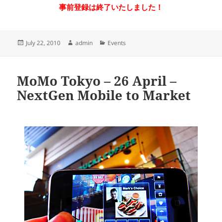
事前登録は終了いたしました！
Posted
Author
Categories
July 22, 2010
admin
Events
on
MoMo Tokyo – 26 April –
NextGen Mobile to Market