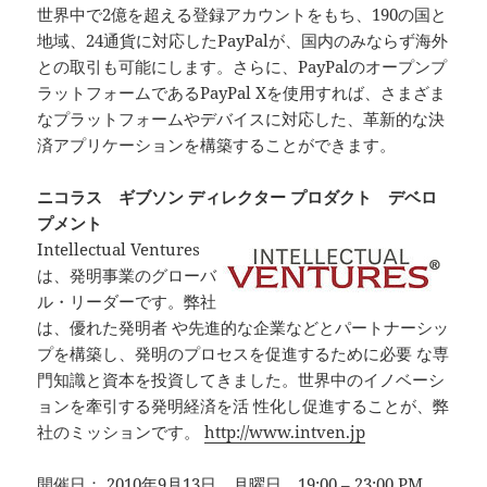
世界中で2億を超える登録アカウントをもち、190の国と
地域、24通貨に対応したPayPalが、国内のみならず海外
との取引も可能にします。さらに、PayPalのオープンプ
ラットフォームであるPayPal Xを使用すれば、さまざま
なプラットフォームやデバイスに対応した、革新的な決
済アプリケーションを構築することができます。
ニコラス ギブソン ディレクター プロダクト デベロ
プメント
Intellectual Ventures
は、発明事業のグローバ
ル・リーダーです。弊社
は、優れた発明者 や先進的な企業などとパートナーシッ
プを構築し、発明のプロセスを促進するために必要 な専
門知識と資本を投資してきました。世界中のイノベーシ
ョンを牽引する発明経済を活 性化し促進することが、弊
社のミッションです。
http://www.intven.jp
開催日： 2010年9月13日、月曜日 19:00 – 23:00 PM