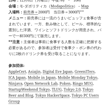
日時：
12月6日（月曜日）午後7時 - 10時
会場：
モ-ダポリティカ（
Modapolitica
）－
Map
入場料：
前売券＝
2000円 当日券＝3000円**
メニュー：
前売券には一流のうまいビュッフェ食事が含
まれています。一方、飲み物として、ビール、標準的な
選別した洋酒、ワインとソフトドリンクが用意され、バ
ーで一杯500円にて販売します。
**注意：
主催者は事前に食事する人数を正確に把握する
必要があるので、参加者は受付で食事ク－ポン券の代わ
りに2枚のドリンク券を受け取ることになります。
参加団体:
AppleCert
,
Asiajin
,
Digital Eve Japan
,
GreenITers
,
ICA Japan
,
Mobile in Japan
,
Mobile Monday Tokyo
,
Ninjava
,
Open Network Lab
,
Poken
,
Ringo MUG
,
StartupWeekend Tokyo
,
TLUG
,
Tokyo 2.0
,
Tokyo
Beer and Blog
,
Tokyo HackerSpace
,
Tokyo PC Users
Group