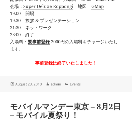
会場：
Super Deluxe Roppongi
地図 –
GMap
19:00 – 開場
19:30 – 挨拶 & プレゼンテーション
21:30 – ネットワーク
23:00 – 終了
入場料：
要事前登録
2000円の入場料をチャージいたし
ます。
事前登録は終了いたしました！
Posted
Author
Categories
August 23, 2010
admin
Events
on
モバイルマンデー東京 – 8月2日
– モバイル夏祭り！