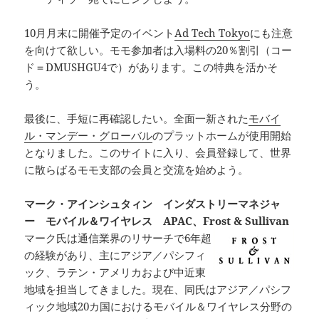
10月月末に開催予定のイベント
Ad Tech Tokyo
にも注意
を向けて欲しい。モモ参加者は入場料の20％割引（コー
ド＝DMUSHGU4で）があります。この特典を活かそ
う。
最後に、手短に再確認したい。全面一新された
モバイ
ル・マンデー・グローバル
のプラットホームが使用開始
となりました。このサイトに入り、会員登録して、世界
に散らばるモモ支部の会員と交流を始めよう。
マーク・アインシュタィン インダストリーマネジャ
ー モバイル＆ワイヤレス APAC、Frost & Sullivan
マーク氏は通信業界のリサーチで6年超
の経験があり、主にアジア／パシフィ
ック、ラテン・アメリカおよび中近東
地域を担当してきました。現在、同氏はアジア／パシフ
ィック地域20カ国におけるモバイル＆ワイヤレス分野の