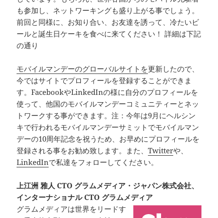
も参加し、ネットワーキングも盛り上がる事でしょう。
前回と同様に、お知り合い、お友達を誘って、冷たいビ
ールと誕生日ケーキを食べに来てください！ 詳細は下記
の通り
モバイルマンデーのグローバルサイトを
更新したので、
今ではサイトでプロフィールを登録することができま
す。FacebookやLinkedInの様に自分のプロフィールを
使って、他国のモバイルマンデーコミュニティーとネッ
トワークする事ができます。注：今年は9月にヘルシン
キで行われるモバイルマンデーサミットでモバイルマン
デーの10周年記念を祝うため、お早めにプロフィールを
登録される事をお勧め致します。また、
Twitter
や、
LinkedIn
で私達をフォローしてください。
上江洲 雅人 CTO グラムメディア・ジャパン株式会社、
インターナショナル CTO グラムメディア
グラムメディアは世界をリードす