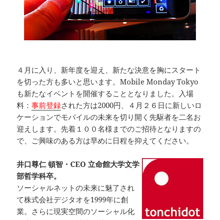
４月に入り、新年度を迎え、新たな決意を胸にスタート
を切った方も多いと思います。Mobile Monday Tokyo
も新たなイベントを開催することとなりました。入場
料：
事前登録
された方は2000円、４月２６日に新しいロ
ケーションでモバイルの未来を切り開く先駆者を二名お
迎えします。先着１００名様までのご招待となりますの
で、ご興味のある方は早めに日程を抑えてください。
井口尊仁 頓智・CEO 立命館大学文学
部哲学科卒。
ソーシャルネットの未来に魅了され
て株式会社デジタオを1999年に創
業。さらに現実空間のソーシャル化