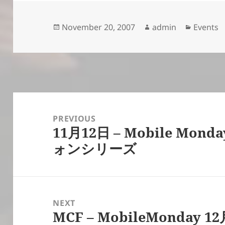
Posted
Author
Categor
November 20, 2007
admin
Events
on
Post
navigation
PREVIOUS
11月12日 – Mobile Mond
Previous
ォンシリーズ
post:
NEXT
MCF – MobileMonda
Next