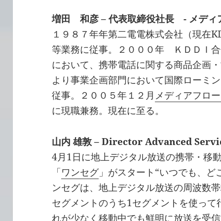
増田 和彦 – 代表取締役社長 - メ
１９８７年年第二電電株式会社（現在K
等業務に従事。２０００年 ＫＤＤＩ合
において、携帯電話に関する商品企画・
より事業企画部門において国際ローミン
従事。２００５年１２月
メディアフロー
に現職兼務。現在に至る。
山内 雄敦 – Director Advanced Servi
4月1日に地上デジタル放送の携帯・移
「
ワンセグ
」がスタート“いつでも、ど
ンセグは、地上デジタル放送の周波数帯
セグメントのうち1セグメントを使って
れが少なく移動中でも鮮明に放送を受信