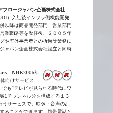
ディアフロージャパン企画株式会社
DDI）入社後インフラ側機能開発
併以降は商品開発部門、営業部門
営業戦略等を歴任後、２００５年
グや海外事業者との折衝等業務に
ジャパン企画株式会社
設立と同時
ces – NHK
2006年
動体向けサービス
こでも”テレビが見られる時代にワ
域1チャンネル分を構成する１３
行うサービスで、映像・音声の乱
することができます。携帯電話と