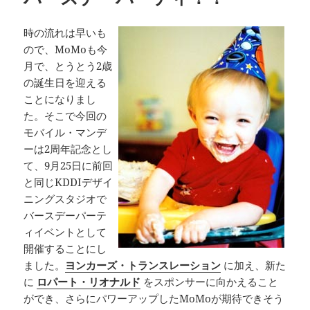
時の流れは早いも
ので、MoMoも今
月で、とうとう2歳
の誕生日を迎える
ことになりまし
た。そこで今回の
モバイル・マンデ
ーは2周年記念とし
て、9月25日に前回
と同じKDDIデザイ
ニングスタジオで
バースデーパーテ
ィイベントとして
開催することにし
ました。
ヨンカーズ・トランスレーション
に加え、新た
に
ロパート・リオナルド
をスポンサーに向かえること
ができ、さらにパワーアップしたMoMoが期待できそう