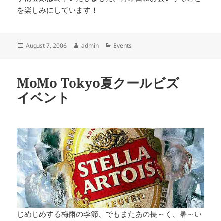
を楽しみにしています！
Posted
Author
Categories
August 7, 2006
admin
Events
on
MoMo Tokyo夏クールビズ
イベント
じめじめする梅雨の季節、でもまたあの長～く、暑～い