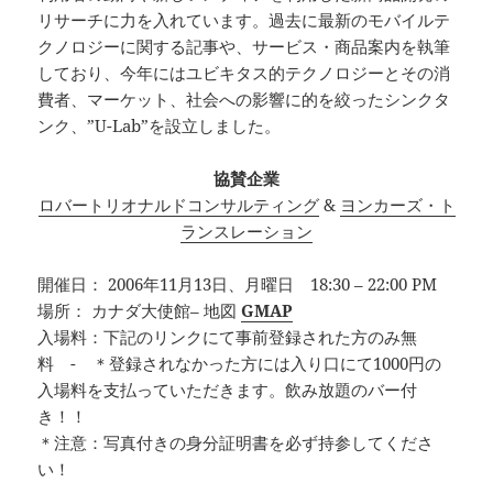
リサーチに力を入れています。過去に最新のモバイルテ
クノロジーに関する記事や、サービス・商品案内を執筆
しており、今年にはユビキタス的テクノロジーとその消
費者、マーケット、社会への影響に的を絞ったシンクタ
ンク、”U-Lab”を設立しました。
協賛企業
ロバートリオナルドコンサルティング
&
ヨンカーズ・ト
ランスレーション
開催日： 2006年11月13日、月曜日 18:30 – 22:00 PM
場所： カナダ大使館– 地図
GMAP
入場料：下記のリンクにて事前登録された方のみ無
料 - ＊登録されなかった方には入り口にて1000円の
入場料を支払っていただきます。飲み放題のバー付
き！！
＊注意：写真付きの身分証明書を必ず持参してくださ
い！