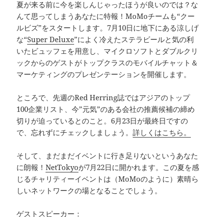
夏が来る前に今を楽しんじゃったほうが良いのでは？な
んて思ってしまうあなたに特報！MoMoチームも“クー
ルビズ”をスタートします。7月10日に地下にある涼しげ
な“
Super Deluxe
”によく冷えたステラビールと気の利
いたビュッフェを用意し、マイクロソフトとダブルクリ
ックからのゲストがトップクラスのモバイルチャット＆
マーケティングのプレゼンテーションを開催します。
ところで、先週のRed Herring誌ではアジアのトップ
100企業リスト、今”元気”のある会社の推薦候補の締め
切りが迫っているとのこと。6月23日が最終日ですの
で、忘れずにチェックしましょう。
詳しくはこちら。
そして、まだまだイベントに行き足りないというあなた
に朗報！
NetTokyo
が7月22日に開かれます。この夏を感
じるチャリティーイベントは（MoMoのように）素晴ら
しいネットワークの場となることでしょう。
ゲストスピーカー：