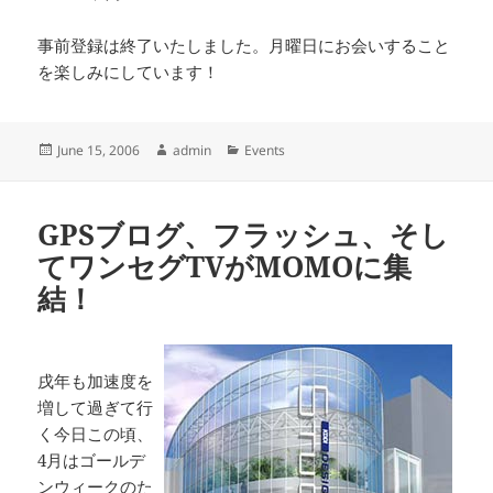
事前登録は終了いたしました。月曜日にお会いすること
を楽しみにしています！
Posted
Author
Categories
June 15, 2006
admin
Events
on
GPSブログ、フラッシュ、そし
てワンセグTVがMOMOに集
結！
戌年も加速度を
増して過ぎて行
く今日この頃、
4月はゴールデ
ンウィークのた