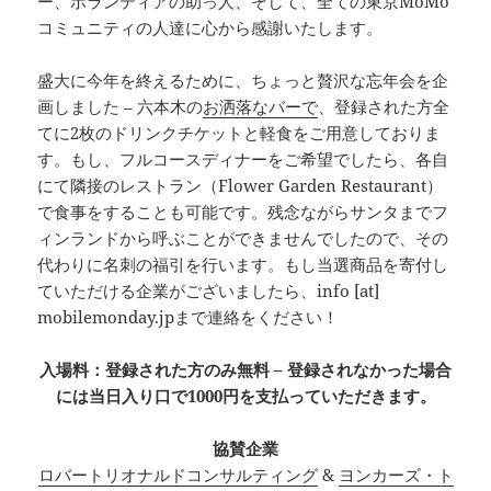
ー、ボランティアの助っ人、そして、全ての東京MoMo
コミュニティの人達に心から感謝いたします。
盛大に今年を終えるために、ちょっと贅沢な忘年会を企
画しました – 六本木の
お洒落なバーで
、登録された方全
てに2枚のドリンクチケットと軽食をご用意しておりま
す。もし、フルコースディナーをご希望でしたら、各自
にて隣接のレストラン（Flower Garden Restaurant）
で食事をすることも可能です。残念ながらサンタまでフ
ィンランドから呼ぶことができませんでしたので、その
代わりに名刺の福引を行います。もし当選商品を寄付し
ていただける企業がございましたら、info [at]
mobilemonday.jpまで連絡をください！
入場料：登録された方のみ無料 – 登録されなかった場合
には当日入り口で1000円を支払っていただきます。
協賛企業
ロバートリオナルドコンサルティング
&
ヨンカーズ・ト