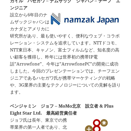
カイル ハセガワ – ナムザック ジャパン – チーフ エ
ンジニア
設立から6年目のナ
ムザックジャパンは
カナダとアメリカに
研究所があり、最も使いやすく、便利なウェブ・コラボ
レーション・システムを追求しています。NTTドコモ、
NTT東日本、キャノン、富士フィルムなど、知名度の高
い顧客を獲得し、昨年には世界初の携帯IP電
話”Arrowfone”、今年は”ArrowfonePC”の開発に成功
しました。今回のプレゼンテーションでは、チーフエン
ジニアであるハセガワ氏が携帯マーケティングの戦略
や、3G業界の主要なテクノロジーについての見解を語り
ます。
ベンジャミン ジョフ – MoMo北京 設立者 & Plus
Eight Star Ltd. 最高経営責任者
ジョフ氏は長年、東京での携
帯業界の第一人者であり、北