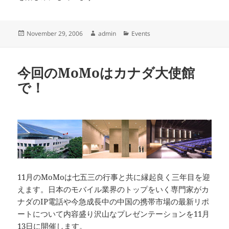
Posted
Author
Categories
November 29, 2006
admin
Events
on
今回のMoMoはカナダ大使館
で！
11月のMoMoは七五三の行事と共に縁起良く三年目を迎
えます。日本のモバイル業界のトップをいく専門家がカ
ナダのIP電話や今急成長中の中国の携帯市場の最新リポ
ートについて内容盛り沢山なプレゼンテーションを11月
13日に開催します。