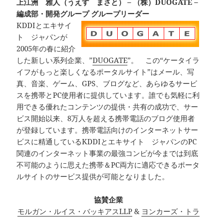
上江洲 雅人（うえす まさと） – （株）DUOGATE –
編成部・開発グループ グループリーダー
KDDIとエキサイ
ト ジャパンが
2005年の春に紹介
した新しい系列企業、”
DUOGATE
”。 この“ケータイラ
イフがもっと楽しくなるポータルサイト”はメール、写
真、音楽、ゲーム、GPS、ブログなど、あらゆるサービ
スを携帯とPC使用者に提供しています。誰でも気軽に利
用できる優れたコンテンツの提供・共有の成功で、サー
ビス開始以来、8万人を超える携帯電話のブログ使用者
が登録しています。携帯電話向けのインターネットサー
ビスに精通しているKDDIとエキサイト ジャパンのPC
関連のインターネット事業の最強コンビが今までは到底
不可能のように思えた携帯＆PC両方に適応できるポータ
ルサイトのサービス提供が可能となりました。
協賛企業
モルガン・ルイス・バッキアスLLP
&
ヨンカーズ・トラ