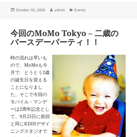
Posted
Author
Categories
October 30, 2006
admin
Events
on
今回のMoMo Tokyo – 二歳の
バースデーパーティ！！
時の流れは早いも
ので、MoMoも今
月で、とうとう2歳
の誕生日を迎える
ことになりまし
た。そこで今回の
モバイル・マンデ
ーは2周年記念とし
て、9月25日に前回
と同じKDDIデザイ
ニングスタジオで