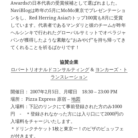
Awardsの日本代表の受賞候補として選ばれました。
NaviBlogは昨年の5月にMoMo東京でプレゼンテーショ
ンをし、Red Herring Asiaのトップ100賞も8月に受賞
しています。代表者であるマンダリと彼のチームが昨年
ヘルシンキで行われたグローバルサミットでオペラジャ
パンが獲得したような素敵な“おみやげ”を持ち帰ってき
てくれることを祈るばかりです！
協賛企業
ロバートリオナルドコンサルティング
&
ヨンカーズ・ト
ランスレーション
開催日： 2007年2月5日、月曜日 18:30 – 23:00 PM
場所： Pizza Express 原宿 –
地図
入場料：下記のリンクにて事前登録された方のみ1000
円 - ＊登録されなかった方には入り口にて2000円の
入場料をチャージいたします。
＊ドリンクチケット1枚と東京一！のピザのビュッフェ
が付きます。