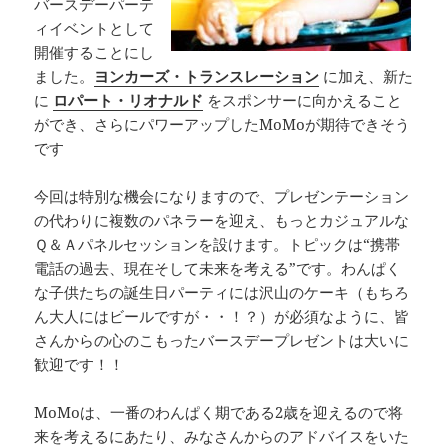
バースデーパーテ
ィイベントとして
開催することにし
ました。
ヨンカーズ・トランスレーション
に加え、新た
に
ロパート・リオナルド
をスポンサーに向かえること
ができ、さらにパワーアップしたMoMoが期待できそう
です
今回は特別な機会になりますので、プレゼンテーション
の代わりに複数のパネラーを迎え、もっとカジュアルな
Ｑ＆Ａパネルセッションを設けます。トピックは“携帯
電話の過去、現在そして未来を考える”です。わんぱく
な子供たちの誕生日パーティには沢山のケーキ（もちろ
ん大人にはビールですが・・！？）が必須なように、皆
さんからの心のこもったバースデープレゼントは大いに
歓迎です！！
MoMoは、一番のわんぱく期である2歳を迎えるので将
来を考えるにあたり、みなさんからのアドバイスをいた