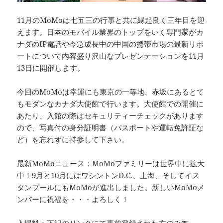
11月のMoMoは七五三の行事と共に縁起良く三年目を迎
えます。日本のモバイル業界のトップをいく専門家がカ
ナダのIP電話や今急成長中の中国の携帯市場の最新リポ
ートについて内容盛り沢山なプレゼンテーションを11月
13日に開催します。
今回のMoMoは幸運にも東京の一等地、赤坂にあるとて
もモダンなカナダ大使館で行います。大使館での開催に
あたり、入館の際はセキュリティーチェックがあります
ので、写真付の身分証明書（パスポートや運転免許証な
ど）を忘れずに持参して下さい。
最新MoMoニュース：MoMoファミリーは世界中に拡大
中！9月と10月にはワシントンD.C.、上海、そしてイス
タンブールにもMoMoが進出しました。新しいMoMoメ
ンバーに祝福を・・・よろしく！
入場料：下記のリンクにて事前登録された方のみ無