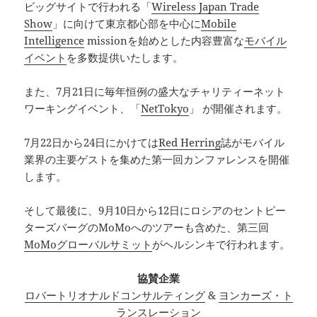
ビッグサイトで行われる「
Wireless Japan Trade
Show
」に向けて東京都心部を中心に
Mobile
Intelligence
missionを始めとした内容豊富な
モバイル
イベント
を多数提供いたします。
また、7月21日に毎年恒例の盛大なチャリティーネット
ワーキングイベント、「
NetTokyo
」 が開催されます。
7月22日から24日にかけては
Red Herring
誌がモバイル
業界の主要ゲストを集めた第一回カンファレンスを開催
します。
そして最後に、9月10日から12日にロシアのセントピー
ターズバーグのMoMoへのツアーも含めた、第三回
MoMoグローバルサミット
がヘルシンキで行われます。
協賛企業
ロバートリオナルドコンサルティング
&
ヨンカーズ・ト
ランスレーション