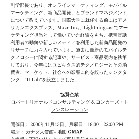
副学部長であり、オンラインマーケティング、モバイル
マーケティング、新商品開発、とブランドマネジメント
について教えています。国際大学に就任する前にはアメ
リカンエクスプレス、Muze Inc,、Lightningcastでマー
ケティング担当として働いていた経験をもち、携帯電話
利用者の動向や新しいメディアを利用した新商品開発の
リサーチに力を入れています。過去に最新のモバイルテ
クノロジーに関する記事や、サービス・商品案内を執筆
しており、今年にはユビキタス的テクノロジーとその消
費者、マーケット、社会への影響に的を絞ったシンクタ
ンク、”U-Lab”を設立しました。
協賛企業
ロバートリオナルドコンサルティング
&
ヨンカーズ・ト
ランスレーション
開催日： 2006年11月13日、月曜日 18:30 – 22:00 PM
場所： カナダ大使館– 地図
GMAP
入場料：下記のリンクにて事前登録された方のみ無