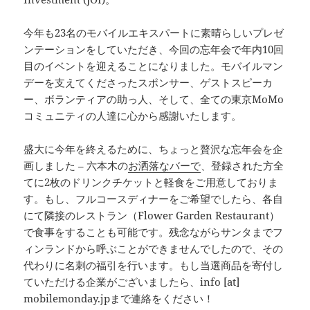
今年も23名のモバイルエキスパートに素晴らしいプレゼ
ンテーションをしていただき、今回の忘年会で年内10回
目のイベントを迎えることになりました。モバイルマン
デーを支えてくださったスポンサー、ゲストスピーカ
ー、ボランティアの助っ人、そして、全ての東京MoMo
コミュニティの人達に心から感謝いたします。
盛大に今年を終えるために、ちょっと贅沢な忘年会を企
画しました – 六本木の
お洒落なバーで
、登録された方全
てに2枚のドリンクチケットと軽食をご用意しておりま
す。もし、フルコースディナーをご希望でしたら、各自
にて隣接のレストラン（Flower Garden Restaurant）
で食事をすることも可能です。残念ながらサンタまでフ
ィンランドから呼ぶことができませんでしたので、その
代わりに名刺の福引を行います。もし当選商品を寄付し
ていただける企業がございましたら、info [at]
mobilemonday.jpまで連絡をください！