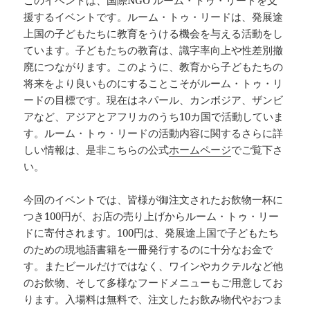
援するイベントです。ルーム・トゥ・リードは、発展途
上国の子どもたちに教育をうける機会を与える活動をし
ています。子どもたちの教育は、識字率向上や性差別撤
廃につながります。このように、教育から子どもたちの
将来をより良いものにすることこそがルーム・トゥ・リ
ードの目標です。現在はネパール、カンボジア、ザンビ
アなど、アジアとアフリカのうち10カ国で活動していま
す。ルーム・トゥ・リードの活動内容に関するさらに詳
しい情報は、是非こちらの公式
ホームページ
でご覧下さ
い。
今回のイベントでは、皆様が御注文されたお飲物一杯に
つき100円が、お店の売り上げからルーム・トゥ・リー
ドに寄付されます。100円は、発展途上国で子どもたち
のための現地語書籍を一冊発行するのに十分なお金で
す。またビールだけではなく、ワインやカクテルなど他
のお飲物、そして多様なフードメニューもご用意してお
ります。入場料は無料で、注文したお飲み物代やおつま