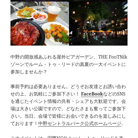
中野の開放感あふれる屋外ビアガーデン、THE FooTNik
ゾーンでルーム・トゥ・リードの真夏の一大イベントに
参加しませんか？
事前予約は必要ありません。どうぞお友達とお誘い合わ
せの上、お気軽にご参加下さい！
FaceBook
などのSNS
を通じたイベント情報の共有・シェアも大歓迎です。会
場は大きい公園ですので、どなたさまも奮ってご参加下
さい。当日、会場で皆様にお会いできるのを楽しみにし
ております！
中野セントラルパーク公式ホームページ
.
このイベントは、国際NGO ルーム・トゥ・リードを支