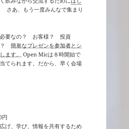
く飲みながら交流するために
はじ
。 さあ、もう一度みんなで集まり
必要なの？ お客様？ 投資
フ？
簡単なプレゼンを参加者とシ
します。
Open Micは８時開始で
当てられます。だから、早く会場
0円
広げ、学び、情報を共有するため