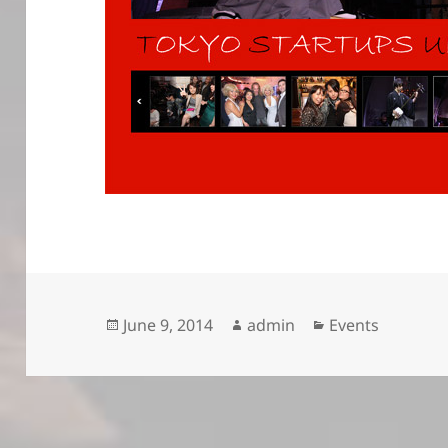
Posted
Author
Categories
June 9, 2014
admin
Events
on