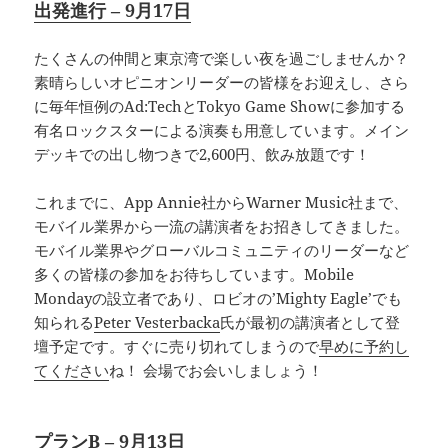
出発進行 – 9月17日
たくさんの仲間と東京湾で楽しい夜を過ごしませんか？
素晴らしいオピニオンリーダーの皆様をお迎えし、さら
に毎年恒例のAd:TechとTokyo Game Showに参加する
有名ロックスターによる演奏も用意しています。メイン
デッキでの出し物つきで2,600円、飲み放題です！
これまでに、App Annie社からWarner Music社まで、
モバイル業界から一流の講演者をお招きしてきました。
モバイル業界やグローバルコミュニティのリーダーなど
多くの皆様の参加をお待ちしています。Mobile
Mondayの設立者であり、ロビオの’Mighty Eagle’でも
知られる
Peter Vesterbacka
氏が最初の講演者として登
壇予定です。すぐに売り切れてしまうので
早めに予約し
てください
ね！ 会場でお会いしましょう！
プランB – 9月13日