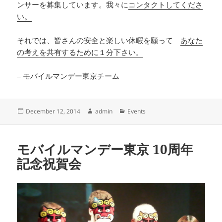
ンサーを募集しています。我々に
コンタクトしてくださ
い。
それでは、皆さんの安全と楽しい休暇を願って
あなた
の考えを共有するために１分下さい。
– モバイルマンデー東京チーム
Posted
Author
Categories
December 12, 2014
admin
Events
on
モバイルマンデー東京 10周年
記念祝賀会