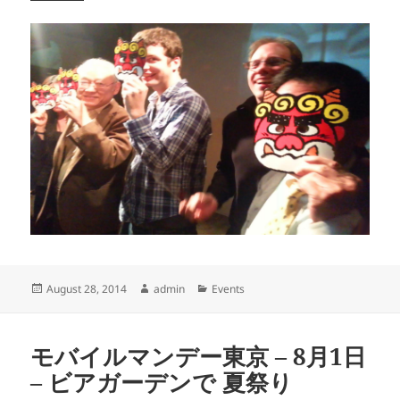
Posted
Author
Categories
August 28, 2014
admin
Events
on
モバイルマンデー東京 – 8月1日
– ビアガーデンで 夏祭り