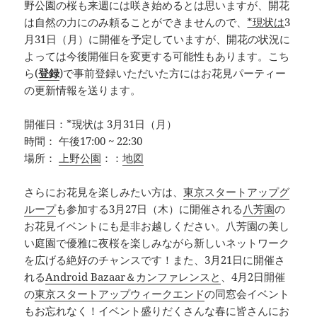
野公園の桜も来週には咲き始めるとは思いますが、開花
は自然の力にのみ頼ることができませんので、
*現状は
3
月31日（月）に開催を予定していますが、開花の状況に
よっては今後開催日を変更する可能性もあります。こち
ら(
登録
)で事前登録いただいた方にはお花見パーティー
の更新情報を送ります。
開催日：*現状は 3月31日（月）
時間： 午後17:00 ~ 22:30
場所：
上野公園
：：
地図
さらにお花見を楽しみたい方は、
東京スタートアップグ
ループ
も参加する3月27日（木）に開催される
八芳園
の
お花見イベントにも是非お越しください。八芳園の美し
い庭園で優雅に夜桜を楽しみながら新しいネットワーク
を広げる絶好のチャンスです！また、3月21日に開催さ
れる
Android Bazaar＆カンファレンスと
、4月2日開催
の
東京スタートアップウィークエンド
の同窓会イベント
もお忘れなく！イベント盛りだくさんな春に皆さんにお