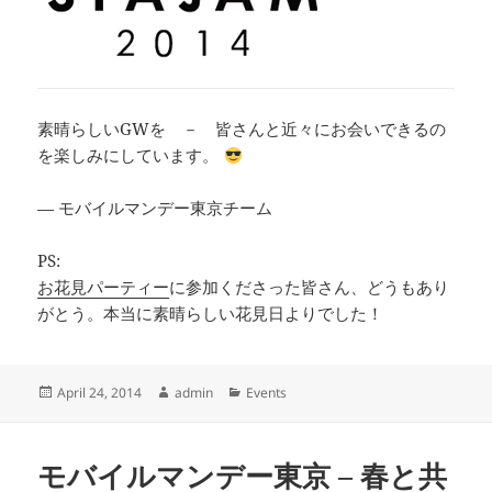
素晴らしいGWを － 皆さんと近々にお会いできるの
を楽しみにしています。
— モバイルマンデー東京チーム
PS:
お花見パーティー
に参加くださった皆さん、どうもあり
がとう。本当に素晴らしい花見日よりでした！
Posted
Author
Categories
April 24, 2014
admin
Events
on
モバイルマンデー東京 – 春と共