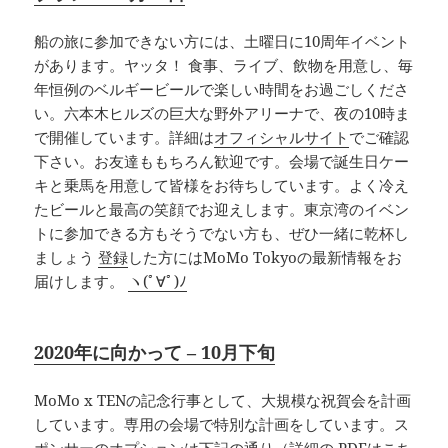
船の旅に参加できない方には、土曜日に10周年イベント
があります。ヤッタ！ 食事、ライブ、飲物を用意し、毎
年恒例のベルギービールで楽しい時間をお過ごしくださ
い。六本木ヒルズの巨大な野外アリーナで、夜の10時ま
で開催しています。詳細は
オフィシャルサイト
でご確認
下さい。お友達ももちろん歓迎です。会場で誕生日ケー
キと乗馬を用意して皆様をお待ちしています。よく冷え
たビールと最高の笑顔でお迎えします。東京湾のイベン
トに参加できる方もそうでない方も、ぜひ一緒に乾杯し
ましょう
登録
した方にはMoMo Tokyoの最新情報をお
届けします。
ヽ(ﾟ∀ﾟ)ﾉ
2020年に向かって – 10月下旬
MoMo x TENの記念行事として、大規模な祝賀会を計画
しています。専用の会場で特別な計画をしています。ス
ポンサーのオプションは下記の通り（詳細の
.PDF
はこち