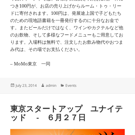
つき100円が、お店の売り上げからルーム・トゥ・リー
ドに寄付されます。100円は、発展途上国で子どもたち
のための現地語書籍を一冊発行するのに十分なお金で
す。またビールだけではなく、ワインやカクテルなど他
のお飲物、そして多様なフードメニューもご用意してお
ります。入場料は無料で、注文したお飲み物代やおつま
み代は、その場でお支払ください。
– MoMo東京 一同
Posted
Author
Categories
July 23, 2014
admin
Events
on
東京スタートアップ ユナイテ
ッド - ６月２７日