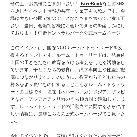
せの上、お気軽にご参加下さい！
FaceBook
などのSNS
を通じたイベント情報の共有・シェアも大歓迎です。会
場は大きい公園ですので、どなたさまも奮ってご参加下
さい。当日、会場で皆様にお会いできるのを楽しみにし
ております！
中野セントラルパーク公式ホームページ
.
このイベントは、国際NGO ルーム・トゥ・リードを支
援するイベントです。ルーム・トゥ・リードは、発展途
上国の子どもたちに教育をうける機会を与える活動をし
ています。子どもたちの教育は、識字率向上や性差別撤
廃につながります。このように、教育から子どもたちの
将来をより良いものにすることこそがルーム・トゥ・リ
ードの目標です。現在はネパール、カンボジア、ザンビ
アなど、アジアとアフリカのうち10カ国で活動していま
す。ルーム・トゥ・リードの活動内容に関するさらに詳
しい情報は、是非こちらの公式
ホームページ
でご覧下さ
い。
今回のイベントでは、皆様が御注文されたお飲物一杯に