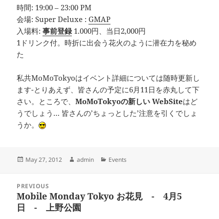
時間: 19:00 – 23:00 PM
会場: Super Deluxe :
GMAP
入場料:
事前登録
1.000円、当日2,000円
1ドリンク付。時折に出会う花火のように潜在力を秘め
た
私共MoMoTokyoはイベント詳細については随時更新し
ます-とりあえず、皆さんの予定に6月11日を赤丸して下
さい。ところで、
MoMoTokyoの新しい WebSite
はど
うでしょう… 皆さんの’ちょっとした’注意を引くでしょ
うか。
Posted
Author
Categories
May 27, 2012
admin
Events
on
Post
PREVIOUS
navigation
Mobile Monday Tokyo お花見 - 4月5
Previous
日 - 上野公園
post: