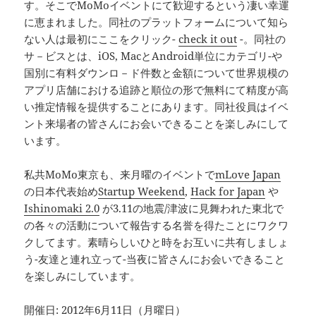
す。そこでMoMoイベントにて歓迎するという凄い幸運
に恵まれました。同社のプラットフォームについて知ら
ない人は最初にここをクリック-
check it out
-。同社の
サ－ビスとは、iOS, MacとAndroid単位にカテゴリ-や
国別に有料ダウンロ－ド件数と金額について世界規模の
アプリ店舗における追跡と順位の形で無料にて精度が高
い推定情報を提供することにあります。同社役員はイベ
ント来場者の皆さんにお会いできることを楽しみにして
います。
私共MoMo東京も、来月曜のイベントで
mLove Japan
の日本代表始め
Startup Weekend
,
Hack for Japan
や
Ishinomaki 2.0
が3.11の地震/津波に見舞われた東北で
の各々の活動について報告する名誉を得たことにワクワ
クしてます。素晴らしいひと時をお互いに共有しましょ
う-友達と連れ立って-当夜に皆さんにお会いできること
を楽しみにしています。
開催日: 2012年6月11日（月曜日）