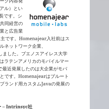
ーク内容発
へアル）とい
部長です。シ
共同経営の
業と広告業
です。Homenajear入社前はス
ルネットワーク企業、
たしました。ブエノスアイレス大学
arはラテンアメリカのモバイルマー
で最近発展したのは大企業がモバ
す。Homenajearはブルート
ランド用カスタムJavaの発展の
Intrinsyc社