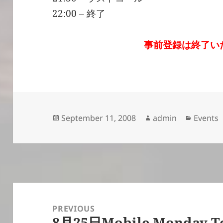
22:00 – 終了
事前登録は終了い
Posted
Author
Categor
September 11, 2008
admin
Events
on
Post
navigation
PREVIOUS
8月25日Mobile Monday
Previous