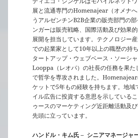
ディエゴ・シンゲルはモバイルネットワ
展と流通専門のHomenajear（オメナ
うアルゼンチンB2B企業の販売部門の
ンガーは販売戦略、国際活動及び効果的
展開を担当しています。テクノロジー産
での起業家として10年以上の職歴の持ち主
タートアップ・ウェブベース・ソーシャ
Looppa（レオパ）の社長の任務を果
で哲学を専攻されました。Homenaje
ケットで5年もの経験を持ちます。地域
イル広告に投資する意思を示していることで
ゥースのマーケティング近距離活動及びブ
先頭に立っています。
ハンドル・キム氏 – シニアマネージャー – 