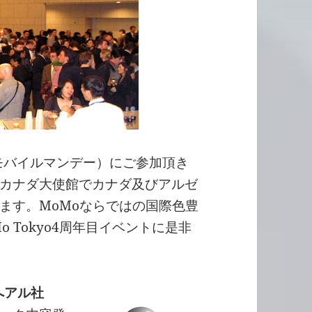
yo (モバイルマンデー）にご参加頂き
カナダ大使館でカナダ及びアルゼ
ます。MoMoならではの国際色豊
 Tokyo4周年目イベントに是非
へアル社