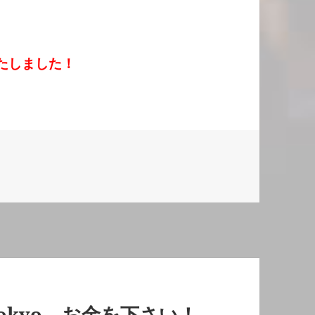
たしました！
ies
 Tokyo – お金を下さい！