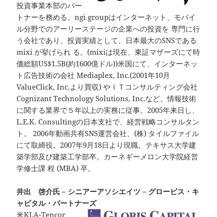
投資事業本部のパー
トナーを務める。ngi groupはインターネット、モバイ
ル分野でのアーリーステージの企業への投資を 専門に行
う会社であり、投資実績として、日本最大のSNSである
mixi が挙げられ る。(mixiは現在、東証マザーズにて時
価総額US$1.5B(約1600億ドル))米国にて、インターネッ
ト広告技術の会社 Mediaplex, Inc.(2001年10月
ValueClick, Inc.より買収) やＩＴコンサルティング会社
Cognizant Technology Solutions, Inc.など、情報技術
に関する業界で５年以上の実務に従事。2005年来日し、
L.E.K. Consultingの日本支社で、経営戦略コンサルタン
ト。 2006年動画共有SNS運営会社、(株) タイルファイル
にて取締役。2007年9月18日より現職。テキサス大学建
築学部及び建築工学部卒。カーネギーメロン大学院経営
学修士課 程 (MBA) 卒。
井出 啓介氏 – シニアーアソシエイツ – グロービス・キ
ャピタル・パートナーズ
米KLA-Tencor