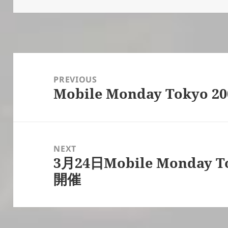
Post
navigation
PREVIOUS
Mobile Monday Tokyo 2
Previous
post:
NEXT
3月24日Mobile Monda
Next
開催
post: