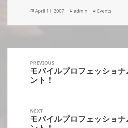
Posted
Author
Categories
April 11, 2007
admin
Events
on
Post
navigation
PREVIOUS
モバイルプロフェッショナ
Previous
ント！
post:
NEXT
モバイルプロフェッショナ
Next
ント！
post: