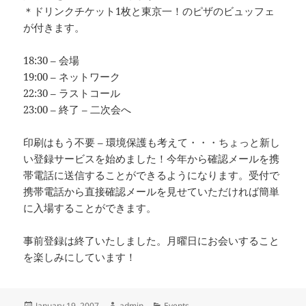
＊ドリンクチケット1枚と東京一！のピザのビュッフェ
が付きます。
18:30 – 会場
19:00 – ネットワーク
22:30 – ラストコール
23:00 – 終了 – 二次会へ
印刷はもう不要 – 環境保護も考えて・・・ちょっと新し
い登録サービスを始めました！今年から確認メールを携
帯電話に送信することができるようになります。受付で
携帯電話から直接確認メールを見せていただければ簡単
に入場することができます。
事前登録は終了いたしました。月曜日にお会いすること
を楽しみにしています！
Posted
Author
Categories
January 19, 2007
admin
Events