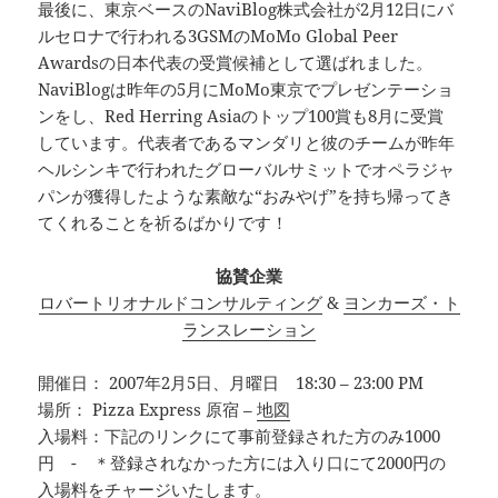
最後に、東京ベースのNaviBlog株式会社が2月12日にバ
ルセロナで行われる3GSMのMoMo Global Peer
Awardsの日本代表の受賞候補として選ばれました。
NaviBlogは昨年の5月にMoMo東京でプレゼンテーショ
ンをし、Red Herring Asiaのトップ100賞も8月に受賞
しています。代表者であるマンダリと彼のチームが昨年
ヘルシンキで行われたグローバルサミットでオペラジャ
パンが獲得したような素敵な“おみやげ”を持ち帰ってき
てくれることを祈るばかりです！
協賛企業
ロバートリオナルドコンサルティング
&
ヨンカーズ・ト
ランスレーション
開催日： 2007年2月5日、月曜日 18:30 – 23:00 PM
場所： Pizza Express 原宿 –
地図
入場料：下記のリンクにて事前登録された方のみ1000
円 - ＊登録されなかった方には入り口にて2000円の
入場料をチャージいたします。