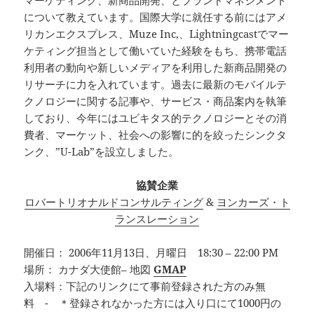
マーケティング、新商品開発、とブランドマネジメント
について教えています。国際大学に就任する前にはアメ
リカンエクスプレス、Muze Inc,、Lightningcastでマー
ケティング担当として働いていた経験をもち、携帯電話
利用者の動向や新しいメディアを利用した新商品開発の
リサーチに力を入れています。過去に最新のモバイルテ
クノロジーに関する記事や、サービス・商品案内を執筆
しており、今年にはユビキタス的テクノロジーとその消
費者、マーケット、社会への影響に的を絞ったシンクタ
ンク、”U-Lab”を設立しました。
協賛企業
ロバートリオナルドコンサルティング
&
ヨンカーズ・ト
ランスレーション
開催日： 2006年11月13日、月曜日 18:30 – 22:00 PM
場所： カナダ大使館– 地図
GMAP
入場料：下記のリンクにて事前登録された方のみ無
料 - ＊登録されなかった方には入り口にて1000円の