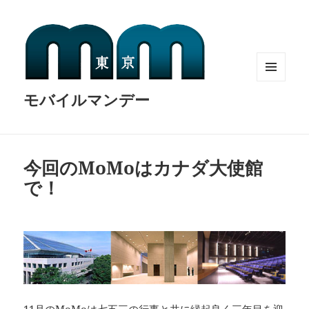
MENU
モバイルマンデー
AND
WIDGETS
今回のMoMoはカナダ大使館
で！