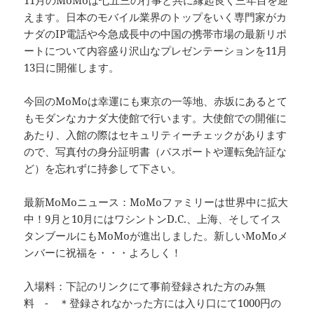
11月のMoMoは七五三の行事と共に縁起良く三年目を迎
えます。日本のモバイル業界のトップをいく専門家がカ
ナダのIP電話や今急成長中の中国の携帯市場の最新リポ
ートについて内容盛り沢山なプレゼンテーションを11月
13日に開催します。
今回のMoMoは幸運にも東京の一等地、赤坂にあるとて
もモダンなカナダ大使館で行います。大使館での開催に
あたり、入館の際はセキュリティーチェックがあります
ので、写真付の身分証明書（パスポートや運転免許証な
ど）を忘れずに持参して下さい。
最新MoMoニュース：MoMoファミリーは世界中に拡大
中！9月と10月にはワシントンD.C.、上海、そしてイス
タンブールにもMoMoが進出しました。新しいMoMoメ
ンバーに祝福を・・・よろしく！
入場料：下記のリンクにて事前登録された方のみ無
料 - ＊登録されなかった方には入り口にて1000円の