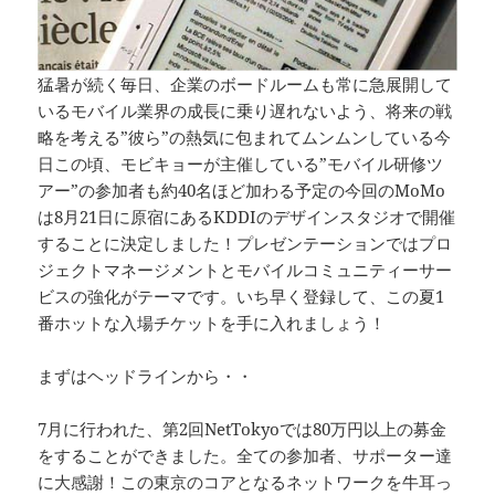
猛暑が続く毎日、企業のボードルームも常に急展開して
いるモバイル業界の成長に乗り遅れないよう、将来の戦
略を考える”彼ら”の熱気に包まれてムンムンしている今
日この頃、モビキョーが主催している”モバイル研修ツ
アー”の参加者も約40名ほど加わる予定の今回のMoMo
は8月21日に原宿にあるKDDIのデザインスタジオで開催
することに決定しました！プレゼンテーションではプロ
ジェクトマネージメントとモバイルコミュニティーサー
ビスの強化がテーマです。いち早く登録して、この夏1
番ホットな入場チケットを手に入れましょう！
まずはヘッドラインから・・
7月に行われた、第2回NetTokyoでは80万円以上の募金
をすることができました。全ての参加者、サポーター達
に大感謝！この東京のコアとなるネットワークを牛耳っ