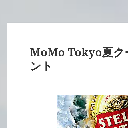
MoMo Tokyo
ント