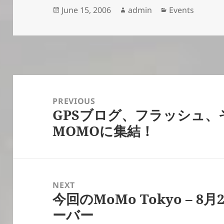
Posted
Author
Categories
June 15, 2006
admin
Events
on
Post
navigation
PREVIOUS
GPSブログ、フラッシュ、
Previous
MOMOに集結！
post:
NEXT
今回のMoMo Tokyo – 8
Next
ーバー
post: