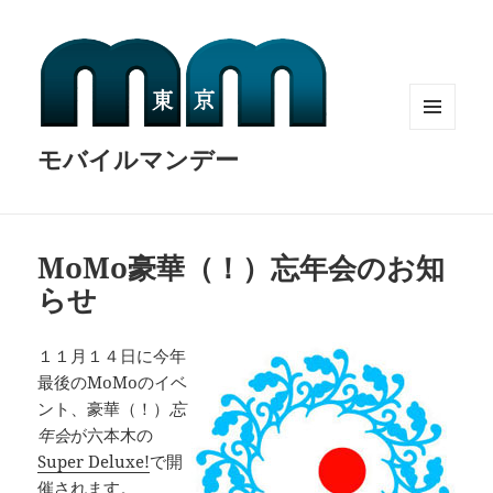
MENU
モバイルマンデー
AND
WIDGETS
MoMo豪華（！）忘年会のお知
らせ
１１月１４日に今年
最後のMoMoのイベ
ント、豪華（！）
忘
年会
が六本木の
Super Deluxe!
で開
催されます。